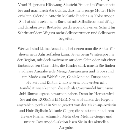
Vroni Hilger aus Höslwang. Sie steht Frauen im Wochenbett
bei und macht sich stark dafür, dass mehr junge Mütter Hilfe
erhalten. Oder die Autorin Melanie Binder aus Kolbermoor.
Sie hat sich nach einem Burnout mit Selbstliebe beschäftigt
und darüber zwei Bestseller geschrieben, die einen Schritt für
Schritt auf dem Weg zu mehr Selbstvertrauen und Selbstwert
begleiten.
Wertvoll sind kleine Auszeiten, bei denen man die Akkus für
dieses neue Jahr aufladen kann. Sei es beim Wintersport in
der Region, mit Seelenwärmern aus dem Ofen oder mit einer
fantasievollen Geschichte, die Kinder stark macht: Sie finden
in dieser Ausgabe jede Menge Anregungen und Tipps rund
um Mode zum Wohlfühlen, Genießen und Entspannen,
Freizeit und Kultur. Und Sie lernen die ersten acht
Kandidatinnen kennen, die sich als Covermodel für unsere
Jubilläumsausgabe beworben haben. Denn im Herbst wird
Sie auf der ROSENHEIMERIN eine Frau aus der Region
anstrahlen, perfekt in Szene gesetzt von der Make-up-Artistin
und Hair-Stylistin Melanie Geiger, die sonst unter anderem
Helene Fischer schminkt. Mehr über Melanie Geiger und
unsere Covermodel-Aktion lesen Sie in der aktuellen
Ausgabe.