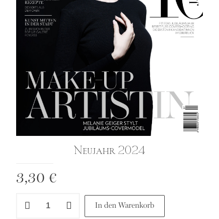
Neujahr 2024
3,30
€
Neujahr
In den Warenkorb
2024
Menge